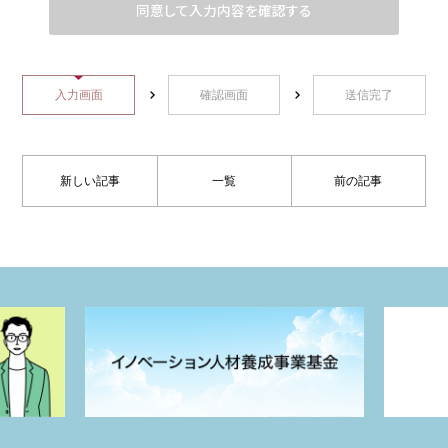
2.個人情報の収集について
当サイトでは、インターネットドメイン名、IP
アドレス、当サイトの閲覧等の情報を自動的に
収集します。
入力画面
確認画面
送信完了
当サイトでは、個人の氏名、住所、電話番号な
ど個人を特定できる情報やお問い合わせ内容
を、ユーザー様より送信していただいた場合に
収集しております。
新しい記事
一覧
前の記事
3.利用目的について
2-1において収集した情報は、当サイトが提供す
るサービスを円滑に運営するための参考として
利用します。
2-2で収集した情報は、お問い合わせ内容に応じ
て担当部局に転送することがあります。また、
お問い合わせの回答や確認のため、お名前、メ
ールアドレスを利用します。
4.利用及び提供の範囲について