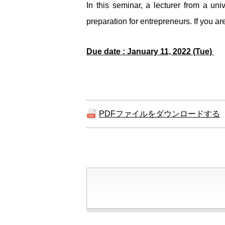
In this seminar, a lecturer from a u
preparation for entrepreneurs. If you 
Due date : January 11, 2022 (Tue)
PDFファイルをダウンロードする