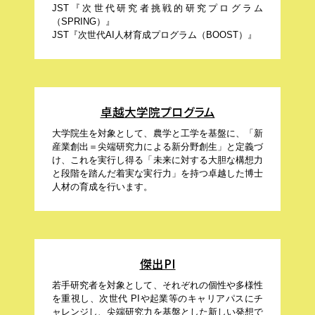
JST『次世代研究者挑戦的研究プログラム
（SPRING）』
JST『次世代AI人材育成プログラム（BOOST）』
卓越大学院プログラム
大学院生を対象として、農学と工学を基盤に、「新
産業創出＝尖端研究力による新分野創生」と定義づ
け、これを実行し得る「未来に対する大胆な構想力
と段階を踏んだ着実な実行力」を持つ卓越した博士
人材の育成を行います。
傑出PI
若手研究者を対象として、それぞれの個性や多様性
を重視し、次世代 PIや起業等のキャリアパスにチ
ャレンジし、尖端研究力を基盤とした新しい発想で