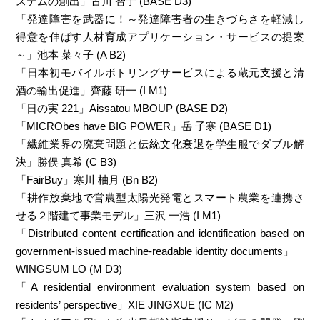
ステムの創出」古川 智子 (BASE D3)
「発達障害を武器に！～発達障害者の生きづらさを軽減し
得意を伸ばす人材育成アプリケーション・サービスの提案
～」池本 菜々子 (A B2)
「日本初モバイルボトリングサービスによる蔵元支援と清
酒の輸出促進」齊藤 研一 (I M1)
「日の実 221」Aissatou MBOUP (BASE D2)
「MICRObes have BIG POWER」岳 子寒 (BASE D1)
「繊維業界の廃棄問題と伝統文化衰退を学生服でダブル解
決」勝俣 真希 (C B3)
「FairBuy」寒川 柚月 (Bn B2)
「耕作放棄地で営農型太陽光発電とスマート農業を連携さ
せる２階建て事業モデル」三沢 一浩 (I M1)
「Distributed content certification and identification based on
government-issued machine-readable identity documents」
WINGSUM LO (M D3)
「A residential environment evaluation system based on
residents’ perspective」XIE JINGXUE (IC M2)