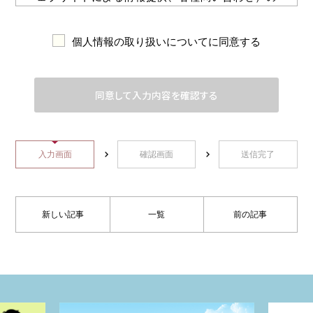
円滑な運用に必要な範囲で、当サイトを利用され
る皆様の情報を収集しています。収集した情報は
個人情報の取り扱いについてに同意する
利用目的の範囲内で適切に取り扱います。
2.個人情報の収集について
当サイトでは、インターネットドメイン名、IP
アドレス、当サイトの閲覧等の情報を自動的に
収集します。
入力画面
確認画面
送信完了
当サイトでは、個人の氏名、住所、電話番号な
ど個人を特定できる情報やお問い合わせ内容
を、ユーザー様より送信していただいた場合に
収集しております。
新しい記事
一覧
前の記事
3.利用目的について
2-1において収集した情報は、当サイトが提供す
るサービスを円滑に運営するための参考として
利用します。
2-2で収集した情報は、お問い合わせ内容に応じ