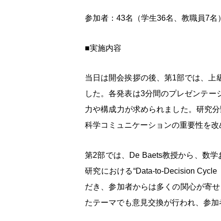
参加者：43名（学生36名、教職員7
■
実施内容
当日は開会挨拶の後、第
1
部では、上
した。各発表は
3
分間のプレゼンテー
力や構成力が求められました。研究分
科学コミュニケーションの重要性を改
第
2
部では、
De Baets
教授から、数学
研究における
“Data-to-Decision Cycle
だき、参加者からは多くの関心が寄せ
たテーマでも意見交換が行われ、参加