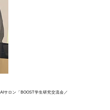
代
AI
サロン「
BOOST
学生研究交流会／