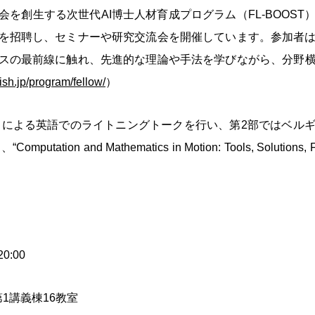
会を創生する次世代
AI
博士人材育成プログラム（
FL-BOOST
を招聘し、セミナーや研究交流会を開催しています。参加者
スの最前線に触れ、先進的な理論や手法を学びながら、分野
rish.jp/program/fellow/
）
名による英語でのライトニングトークを行い、第
2
部ではベル
し、
“Computation and Mathematics in Motion: Tools, Solutions, F
20:00
第
1
講義棟
16
教室