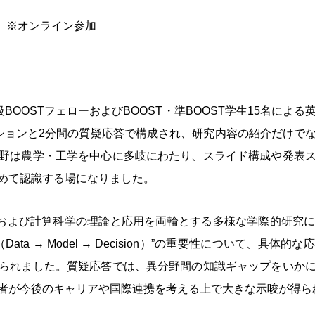
名）※オンライン参加
級
BOOST
フェローおよび
BOOST
・準
BOOST
学生
15
名による
ションと
2
分間の質疑応答で構成され、研究内容の紹介だけで
野は農学・工学を中心に多岐にわたり、スライド構成や発表
めて認識する場になりました。
および計算科学の理論と応用を両輪とする多様な学際的研究
（
Data → Model → Decision
）
”
の重要性について、具体的な応
られました。質疑応答では、異分野間の知識ギャップをいか
者が今後のキャリアや国際連携を考える上で大きな示唆が得ら