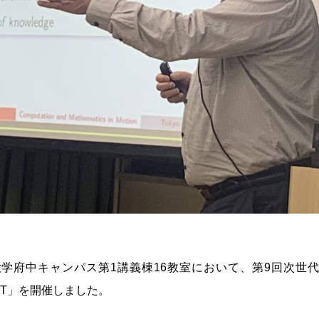
大学府中キャンパス第
1
講義棟
16
教室において、第
9
回次世
ST
」を開催しました。