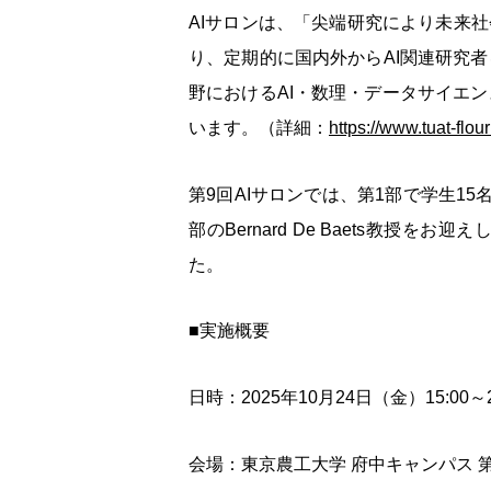
AI
サロンは、「尖端研究により未来社
り、定期的に国内外から
AI
関連研究者
野における
AI
・数理・データサイエン
います。（詳細：
https://www.tuat-flou
第
9
回
AI
サロンでは、第
1
部で学生
15
部の
Bernard De Baets
教授をお迎え
た。
■
実施概要
日時：
2025
年
10
月
24
日（金）
15:00
～
会場：東京農工大学 府中キャンパス 